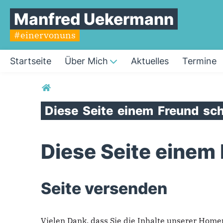
Manfred Uekermann
#einervonuns
Startseite
Über Mich
Aktuelles
Termine
Sie sind hier
Diese
Seite
einem
Freund
sch
Diese Seite einem
Seite versenden
Vielen Dank, dass Sie die Inhalte unserer Hom