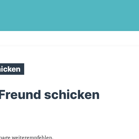
icken
 Freund schicken
epage weiterempfehlen.